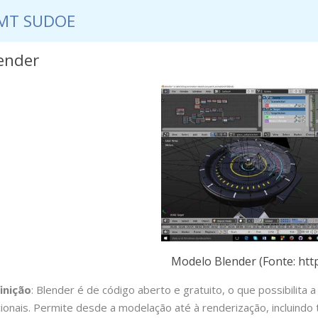
MT SUDOE
ender
NOTÍCIAS
EVENTOS
DOCUMENTOS
CONTACT
SAMT SUDOE
Modelo Blender (Fonte: htt
inição
: Blender é de código aberto e gratuito, o que possibilit
cionais. Permite desde a modelação até à renderização, incluind