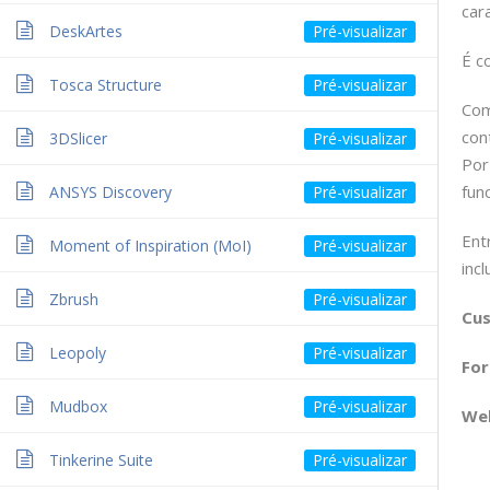
cara
DeskArtes
É c
Início
/ SAMT SUDOE
Tosca Structure
Com
con
3DSlicer
Por
fun
ANSYS Discovery
Ent
Copyright 2017 - All Right Reserved
Moment of Inspiration (MoI)
inc
Zbrush
Cu
Leopoly
Fo
Mudbox
We
Tinkerine Suite