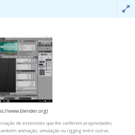
SAMT SUDOE
info@samtsudoe.com
O
PORTUGUÊS
ps://www.blender.org)
a a criação de extensões que lhe conferem propriedades
o também animação, simulação ou rigging entre outras