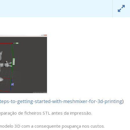
SAMT SUDOE
info@samtsudoe.com
O
PORTUGUÊS
teps-to-getting-started-with-meshmixer-for-3d-printing
)
reparação de ficheiros STL antes da impressão.
m modelo 3D com a consequente poupança nos custos.