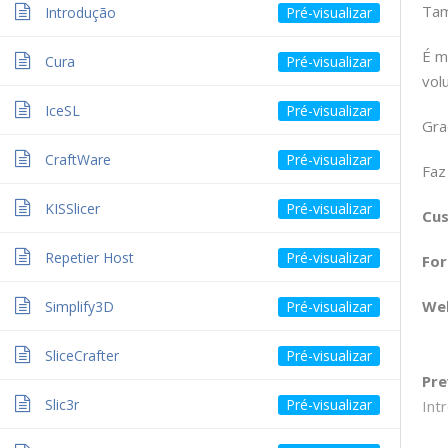
Tam
Introdução
É m
Cura
Início
/ SAMT SUDOE
vol
IceSL
Gra
CraftWare
Faz
KISSlicer
Cu
Copyright 2017 - All Right Reserved
Repetier Host
Fo
We
Simplify3D
SliceCrafter
Pre
Slic3r
Int