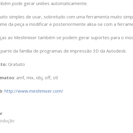
bém pode gerar uniões automaticamente.
uito simples de usar, sobretudo com uma ferramenta muito simp
ume da peça a modificar e posteriormente alisa-se com a ferrame
ças ao Meshmixer também se podem gerar suportes para o mod
 parte da família de programas de impressão 3D da Autodesk.
sto:
Gratuito
rmatos
: amf, mix, obj, off, stl
b
:
http://www.meshmixer.com/
v
rodução