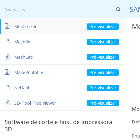
SA
Introdução
Me
Meshmixer
Meshfix
MeshLab
MakePrintable
INICIAÇÃO
PROJETO
PARCEIROS
Netfabb
3D-Tool Free Viewer
Mod
Software de corte e host de impressora
Def
3D
Ent