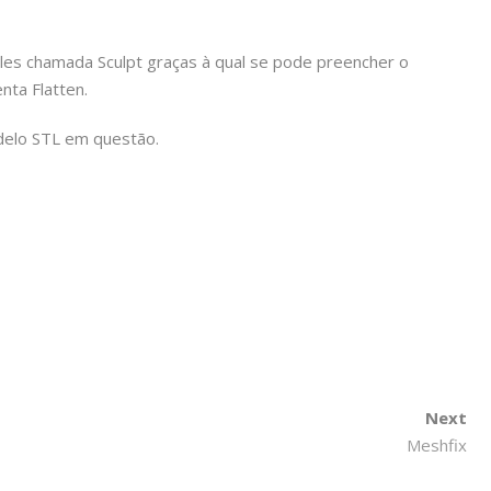
les chamada Sculpt graças à qual se pode preencher o
nta Flatten.
elo STL em questão.
Powered By Davanter.es
Next
Meshfix