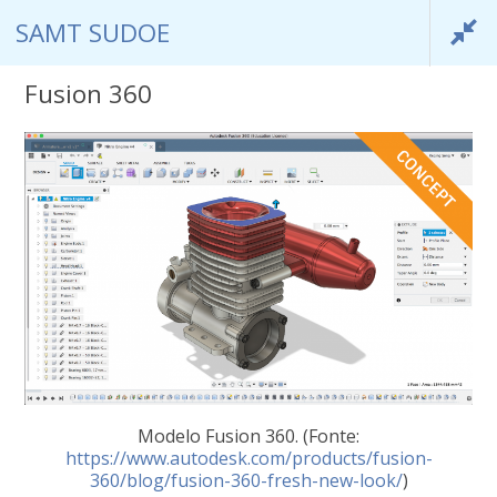
SAMT SUDOE
Fusion 360
SAMT SUDOE
info@samtsudoe.com
Modelo Fusion 360. (Fonte:
SAMT SUDOE
https://www.autodesk.com/products/fusion-
360/blog/fusion-360-fresh-new-look/
)