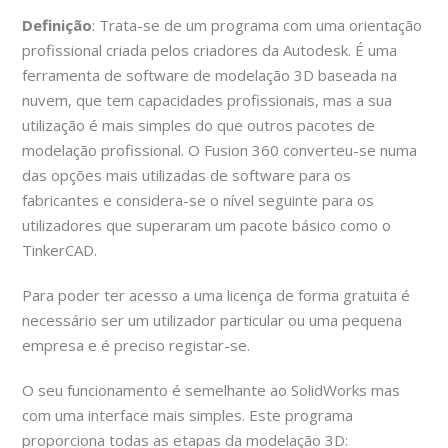
Definição
: Trata-se de um programa com uma orientação
profissional criada pelos criadores da Autodesk. É uma
ferramenta de software de modelação 3D baseada na
nuvem, que tem capacidades profissionais, mas a sua
utilização é mais simples do que outros pacotes de
Início
/ SAMT SUDOE
modelação profissional. O Fusion 360 converteu-se numa
das opções mais utilizadas de software para os
fabricantes e considera-se o nível seguinte para os
utilizadores que superaram um pacote básico como o
TinkerCAD.
Copyright 2017 - All Right Reserved
Para poder ter acesso a uma licença de forma gratuita é
Powered By Davanter.es
necessário ser um utilizador particular ou uma pequena
empresa e é preciso registar-se.
O seu funcionamento é semelhante ao SolidWorks mas
com uma interface mais simples. Este programa
proporciona todas as etapas da modelação 3D: